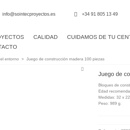
info@sointecproyectos.es
+34 91 805 13 49
OYECTOS
CALIDAD
CUIDAMOS DE TU CE
TACTO
el entorno
>
Juego de construcción madera 100 piezas
Juego de co
Bloques de const
Edad recomendad
Medidas: 32 x 22
Peso: 989 g.