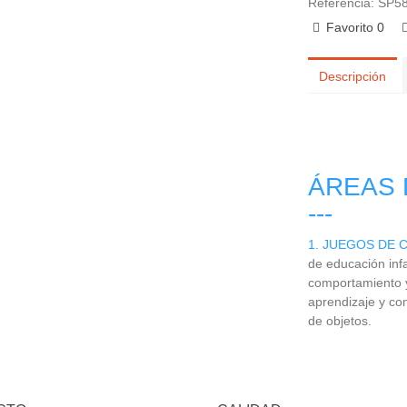
Referencia:
SP5
Favorito
0
Descripción
ÁREAS 
---
1. JUEGOS DE
de educación infa
comportamiento y 
aprendizaje y co
de objetos
.