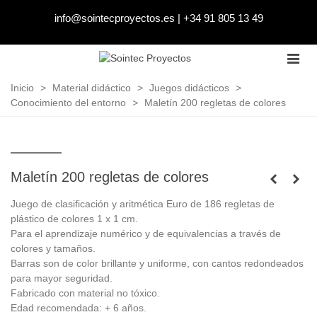
info@sointecproyectos.es
|
+34 91 805 13 49
Inicio
>
Material didáctico
>
Juegos didácticos
>
Conocimiento del entorno
>
Maletín 200 regletas de colores
Maletín 200 regletas de colores
Juego de clasificación y aritmética Euro de 186 regletas de
plástico de colores 1 x 1 cm.
Para el aprendizaje numérico y de
equivalencias
a través de
colores y tamaños
.
Barras son de color brillante y uniforme, con cantos redondeados
para mayor seguridad.
Fabricado con material no tóxico
.
Edad recomendada: + 6 años.