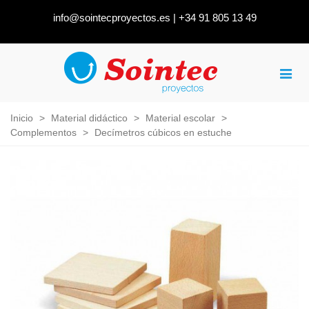
info@sointecproyectos.es
|
+34 91 805 13 49
Inicio
>
Material didáctico
>
Material escolar
>
Complementos
>
Decímetros cúbicos en estuche