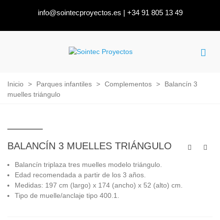
info@sointecproyectos.es
|
+34 91 805 13 49
Inicio
>
Parques infantiles
>
Complementos
>
Balancín 3
muelles triángulo
BALANCÍN 3 MUELLES TRIÁNGULO
Balancín triplaza tres muelles modelo triángulo.
Edad recomendada a partir de los 3 años.
Medidas: 197 cm (largo) x 174 (ancho) x 52 (alto) cm.
Tipo de muelle/anclaje tipo 400.1.