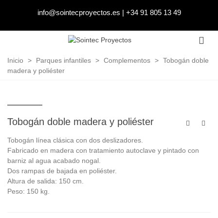
info@sointecproyectos.es
|
+34 91 805 13 49
Inicio
>
Parques infantiles
>
Complementos
>
Tobogán doble
madera y poliéster
Tobogán doble madera y poliéster
Tobogán línea clásica con dos deslizadores.
Fabricado en madera con tratamiento autoclave y pintado con
barniz al agua acabado nogal.
Dos rampas de bajada en poliéster.
Altura de salida: 150 cm.
Peso: 150 kg.