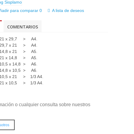
ñadir para comparar
0
A lista de deseos
COMENTARIOS
 21 x 29,7
>
A4.
9,7 x 21
>
A4
.
4,8 x 21
>
A5
.
1 x 14,8
>
A5
.
0,5 x 14,8
>
A6
.
4,8 x 10,5
>
A6
.
0,5 x 21
>
1/3 A4
.
1 x 10,5
>
1/3 A4
.
mación o cualquier consulta sobre nuestros
sotros