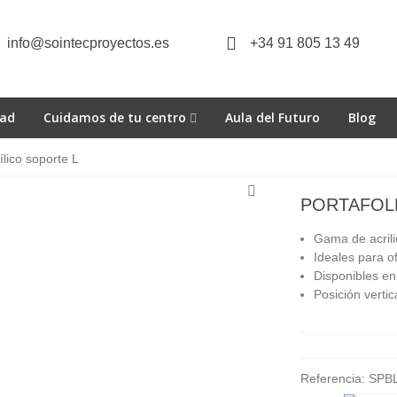
info@sointecproyectos.es
+34 91 805 13 49
dad
Cuidamos de tu centro
Aula del Futuro
Blog
ílico soporte L
PORTAFOL
Gama de acrilic
Ideales para of
Disponibles en 
Posición vertic
Referencia:
SPBL