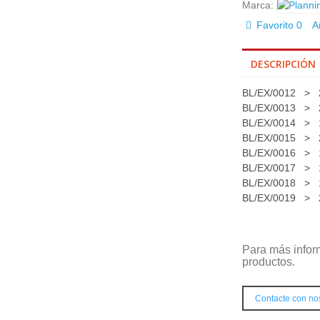
Marca:
Favorito
0
A
DESCRIPCIÓN
BL/EX/0012 >
BL/EX/0013
>
2
BL/EX/0014
>
1
BL/EX/0015
>
2
BL/EX/0016
>
1
BL/EX/0017
>
1
BL/EX/0018
>
1
BL/EX/0019
>
2
Para más infor
productos.
Contacte con no