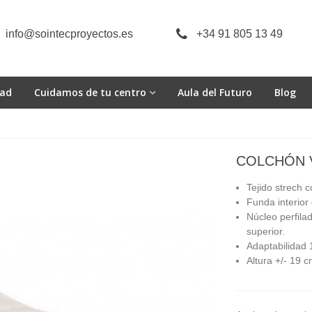
info@sointecproyectos.es
+34 91 805 13 49
dad
Cuidamos de tu centro
Aula del Futuro
Blog
COLCHÓN 
Tejido strech c
Funda interior
Núcleo perfila
superior.
Adaptabilidad
Altura +/- 19 c