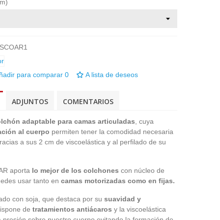
cm)
ISCOAR1
ñadir para comparar
0
A lista de deseos
ADJUNTOS
COMENTARIOS
lchón adaptable para camas articuladas
, cuya
ación al cuerpo
permiten tener la comodidad necesaria
acias a sus 2 cm de viscoelástica y al perfilado de su
 AR aporta
lo mejor de los colchones
con núcleo de
edes usar tanto en
camas motorizadas como en fijas.
atado con soja, que destaca por su
suavidad y
Dispone de
tratamientos antiácaros
y la viscoelástica
la presión sobre nuestro cuerpo evitando la formación de