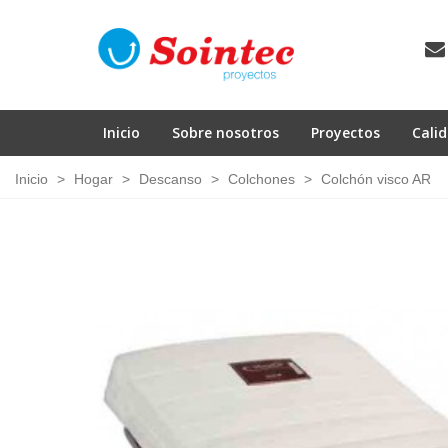
Inicio
Sobre nosotros
Proyectos
Cali
Inicio
>
Hogar
>
Descanso
>
Colchones
>
Colchón visco AR