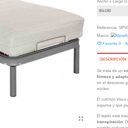
Ancho x Largo (
Referencia:
SPV
Marca:
Favorito
0
A
DESCRIPCIÓN
Se trata de un
co
firmeza y adapt
en el descanso gr
núcleo.
El colchón Visco
espuma y que pu
El tejido está tr
transpiración
. 
permite reducir 