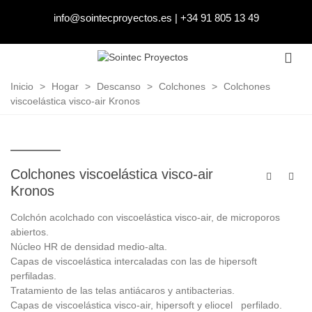
info@sointecproyectos.es
|
+34 91 805 13 49
Inicio
>
Hogar
>
Descanso
>
Colchones
>
Colchones
viscoelástica visco-air Kronos
Colchones viscoelástica visco-air
Kronos
Colchón acolchado con viscoelástica visco-air, de microporos
abiertos.
Núcleo HR de densidad medio-alta.
Capas de viscoelástica intercaladas con las de hipersoft
perfiladas.
Tratamiento de las telas antiácaros y antibacterias.
Capas de viscoelástica visco-air, hipersoft y eliocel perfilado.