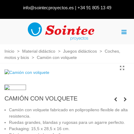
info@sointecproyectos.es
|
+34 91 805 13 49
Inicio
>
Material didáctico
>
Juegos didácticos
>
Coches,
motos y bicis
>
Camión con volquete
CAMIÓN CON VOLQUETE
Camión con volquete fabricado en polipropileno flexible de alta
resistencia.
Ruedas grandes, blandas y rugosas para un agarre perfecto.
Packaging:
15,5 x 28,5 x 16 cm.