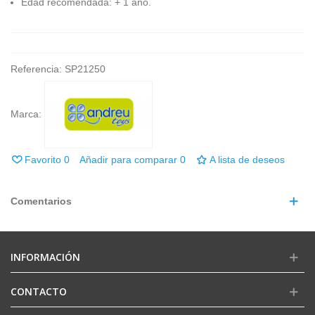
Edad recomendada: + 1 año.
Referencia:
SP21250
Marca:
Favorito
0
Añadir para comparar
0
A lista de deseos
Comentarios
INFORMACIÓN
CONTACTO