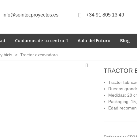
info@sointecproyectos.es
+34 91 805 13 49
dad
Cuidamos de tu centro
Aula del Futuro
Blog
y bicis
>
Tractor excavadora
TRACTOR 
Tractor fabrica
Ruedas grandes
Medidas: 28 c
Packaging:
15,
Edad recomend