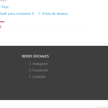
1215
ñadir para comparar
0
A lista de deseos
S
REDES SOCIALES
Instagram
Facebook
LinkedIn