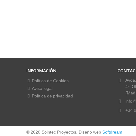
INFORMACIÓN
CONTAC
Avda.
Política de Cookies
4ª. O
Aviso legal
(Madr
Política de privacidad
info@
+34 9
© 2020 Sointec Proyectos. Diseño web
Softdream