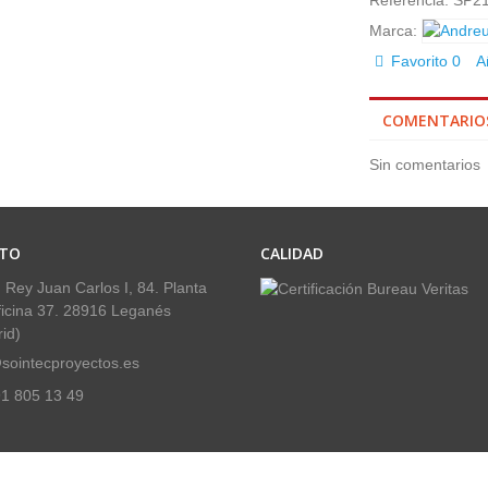
Referencia:
SP2
Marca:
Favorito
0
A
COMENTARIO
Sin comentarios
TO
CALIDAD
 Rey Juan Carlos I, 84. Planta
ficina 37. 28916 Leganés
id)
sointecproyectos.es
1 805 13 49