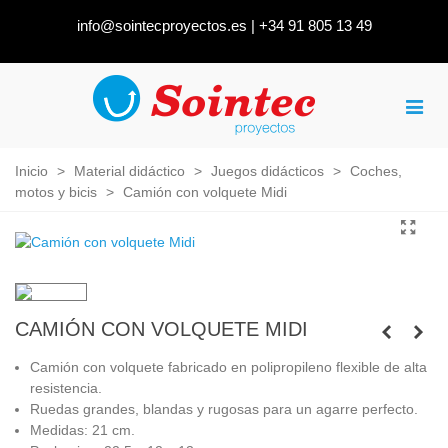
info@sointecproyectos.es
|
+34 91 805 13 49
Inicio
>
Material didáctico
>
Juegos didácticos
>
Coches,
motos y bicis
>
Camión con volquete Midi
CAMIÓN CON VOLQUETE MIDI
Camión con volquete fabricado en polipropileno flexible de alta
resistencia.
Ruedas grandes, blandas y rugosas para un agarre perfecto.
Medidas: 21 cm.