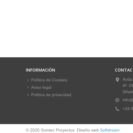
INFORMACIÓN
CONTAC
Avda.
Política de Cookies
4ª. O
Aviso legal
(Madr
Política de privacidad
info@
+34 9
© 2020 Sointec Proyectos. Diseño web
Softdream