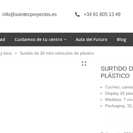
info@sointecproyectos.es
+34 91 805 13 49
dad
Cuidamos de tu centro
Aula del Futuro
Blog
y bicis
>
Surtido de 20 mini vehículos de plástico
SURTIDO D
PLÁSTICO
Coches, camion
Display 20 pie
Medidas: 7 cm
Packaging: 32,