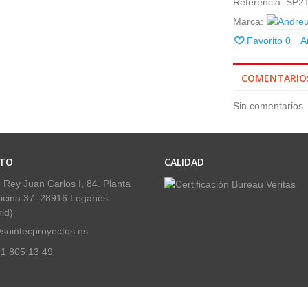
Referencia:
SP2
Marca:
Favorito
0
A
COMENTARIO
Sin comentarios
TO
CALIDAD
 Rey Juan Carlos I, 84. Planta
ficina 37. 28916 Leganés
id)
sointecproyectos.es
1 805 13 49