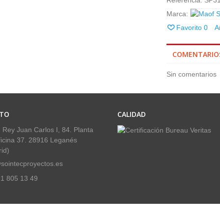
Referencia:
SP31
Marca:
Favorito
0
A
COMENTARIO
Sin comentarios
TO
CALIDAD
 Rey Juan Carlos I, 84. Planta
ficina 37. 28916 Leganés
id)
sointecproyectos.es
1 805 13 49