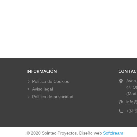
INFORMACIÓN
CONTAC
Avda.
Política de Cookies
4ª. O
Aviso legal
(Madr
Política de privacidad
info@
+34 9
© 2020 Sointec Proyectos. Diseño web
Softdream