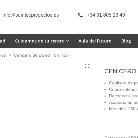
info@sointecproyectos.es
+34 91 805 13 49
dad
Cuidamos de tu centro
Aula del Futuro
Blog
ros
>
Cenicero de pared Iron inox
CENICERO 
Cenicero de pa
Cubre colillas 
Recogecolillas
Acabado en ace
Medidas: 250 