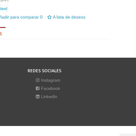
8-PI
ñadir para comparar
0
A lista de deseos
S
REDES SOCIALES
Instagram
Facebook
LinkedIn