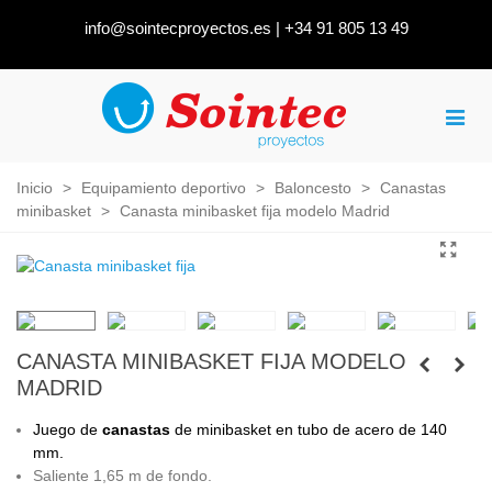
info@sointecproyectos.es
|
+34 91 805 13 49
Inicio
>
Equipamiento deportivo
>
Baloncesto
>
Canastas
minibasket
>
Canasta minibasket fija modelo Madrid
CANASTA MINIBASKET FIJA MODELO
MADRID
Juego de
canastas
de minibasket en tubo de acero de 140
mm.
Saliente 1,65 m de fondo.