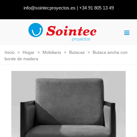
info@sointecproyectos.es
|
+34 91 805 13 49
Inicio
>
Hogar
>
Mobiliario
>
Butacas
>
Butaca ancha con
borde de madera