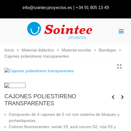
info@sointecproyectos.es
|
+34 91 805 13 49
Inicio
>
Material didáctico
>
Material escolar
>
Bandejas
>
Cajones poliestireno transparentes
CAJONES POLIESTIRENO
TRANSPARENTES
Compuesto de 4 cajones de 5 cm con sistema de bloqueo y
portaetiquetas.
Colores fluorescentes: verde 19, azúl oscuro 52, rojo 53 y