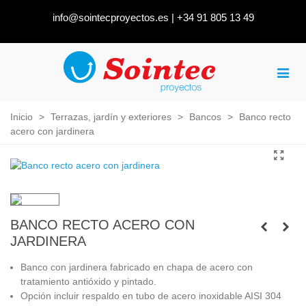
info@sointecproyectos.es
|
+34 91 805 13 49
Inicio
>
Terrazas, jardín y exteriores
>
Bancos
>
Banco recto
acero con jardinera
BANCO RECTO ACERO CON
JARDINERA
Banco con jardinera fabricado en chapa de acero con
tratamiento antióxido y pintado.
Opción incluir respaldo en tubo de acero inoxidable AISI 304