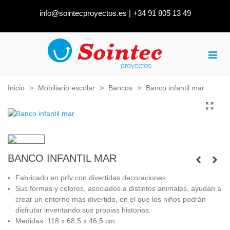
info@sointecproyectos.es
|
+34 91 805 13 49
Inicio
>
Mobiliario escolar
>
Bancos
>
Banco infantil mar
BANCO INFANTIL MAR
Fabricado en prfv con divertidas decoraciones.
Sus formas y colores, asociados a distintos animales, ayudan a
crear un entorno más divertido, en el que los niños podrán
disfrutar inventando sus propias historias.
Medidas: 118 x 68,5 x 46,5 cm.