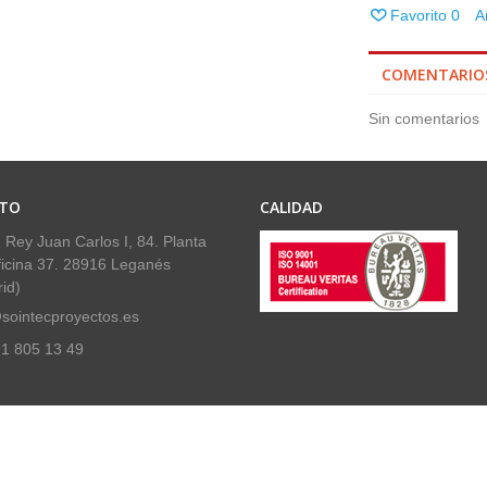
Favorito
0
A
COMENTARIO
Sin comentarios
TO
CALIDAD
 Rey Juan Carlos I, 84. Planta
ficina 37. 28916 Leganés
id)
sointecproyectos.es
1 805 13 49