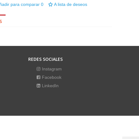
ñadir para comparar
0
A lista de deseos
S
REDES SOCIALES
Instagram
Facebook
LinkedIn