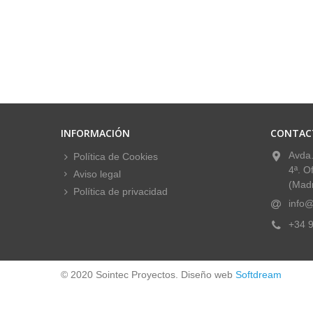
INFORMACIÓN
CONTAC
Avda.
Política de Cookies
4ª. O
Aviso legal
(Madr
Política de privacidad
info@
+34 9
© 2020 Sointec Proyectos. Diseño web
Softdream