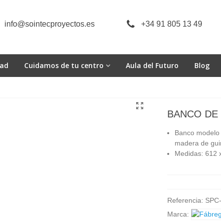
info@sointecproyectos.es
+34 91 805 13 49
dad
Cuidamos de tu centro
Aula del Futuro
Blog
BANCO DE 
Banco modelo s
madera de gu
Medidas: 612 
Referencia:
SPC
Marca: