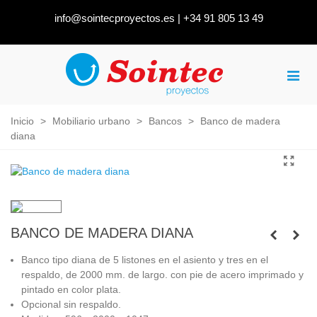
info@sointecproyectos.es
|
+34 91 805 13 49
Inicio
>
Mobiliario urbano
>
Bancos
>
Banco de madera
diana
BANCO DE MADERA DIANA
Banco tipo diana de 5 listones en el asiento y tres en el
respaldo, de 2000 mm. de largo. con pie de acero imprimado y
pintado en color plata.
Opcional sin respaldo.