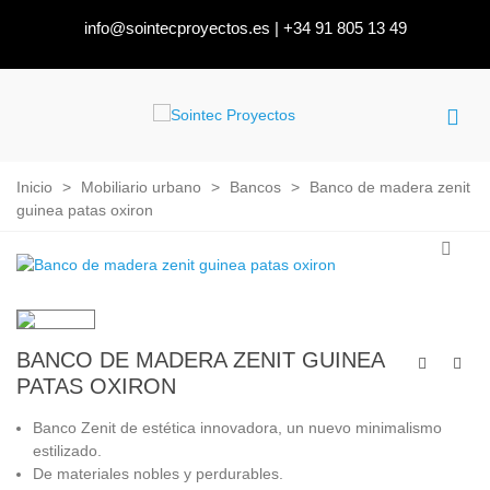
info@sointecproyectos.es
|
+34 91 805 13 49
Inicio
>
Mobiliario urbano
>
Bancos
>
Banco de madera zenit
guinea patas oxiron
BANCO DE MADERA ZENIT GUINEA
PATAS OXIRON
Banco Zenit de estética innovadora, un nuevo minimalismo
estilizado.
De materiales nobles y perdurables.