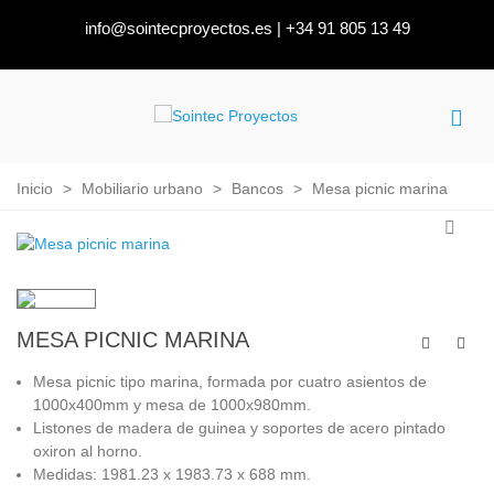
info@sointecproyectos.es
|
+34 91 805 13 49
Inicio
>
Mobiliario urbano
>
Bancos
>
Mesa picnic marina
MESA PICNIC MARINA
Mesa picnic tipo marina, formada por cuatro asientos de
1000x400mm y mesa de 1000x980mm.
Listones de madera de guinea y soportes de acero pintado
oxiron al horno.
Medidas: 1981.23 x 1983.73 x 688 mm.