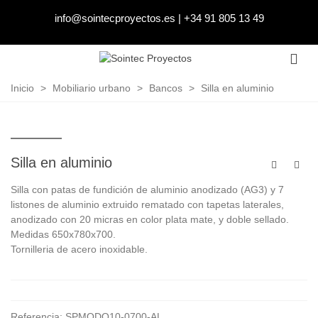
info@sointecproyectos.es
|
+34 91 805 13 49
Inicio
>
Mobiliario urbano
>
Bancos
>
Silla en aluminio
Silla en aluminio
Silla con patas de fundición de aluminio anodizado (AG3) y 7
listones de aluminio extruido rematado con tapetas laterales,
anodizado con 20 micras en color plata mate, y doble sellado.
Medidas 650x780x700.
Tornilleria de acero inoxidable.
Referencia:
SPMODO10-0700-AL