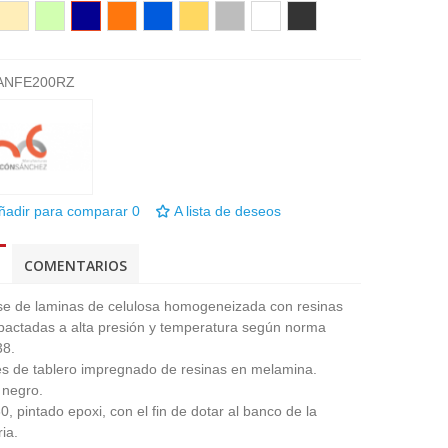
o
Beige
Verde
Azúl
Naranja
Azúl
Amarillo
Gris
Blanco
Wengué
agua
marino
Royal
oscuro
ANFE200RZ
ñadir para comparar
0
A lista de deseos
COMENTARIOS
e de laminas de celulosa homogeneizada con resinas
pactadas a alta presión y temperatura según norma
438.
res de tablero impregnado de resinas en melamina.
r negro.
, pintado epoxi, con el fin de dotar al banco de la
aria.