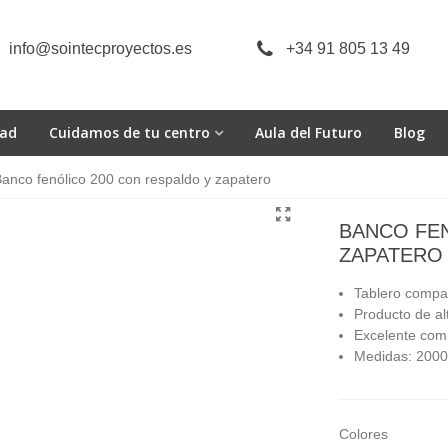
info@sointecproyectos.es
+34 91 805 13 49
dad
Cuidamos de tu centro
Aula del Futuro
Blog
anco fenólico 200 con respaldo y zapatero
BANCO FEN
ZAPATERO
Tablero compac
Producto de a
Excelente com
Medidas: 2000
Colores