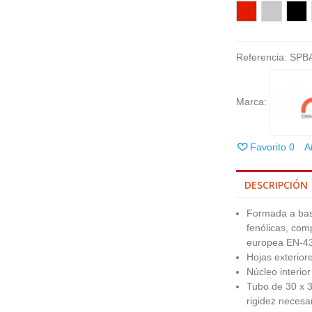
Rojo
Gris
Negr
Referencia:
SPB
Marca:
Favorito
0
A
DESCRIPCIÓN
Formada a bas
fenólicas, com
europea EN‐
Hojas exterio
Núcleo interio
Tubo de 30 x 30
rigidez neces