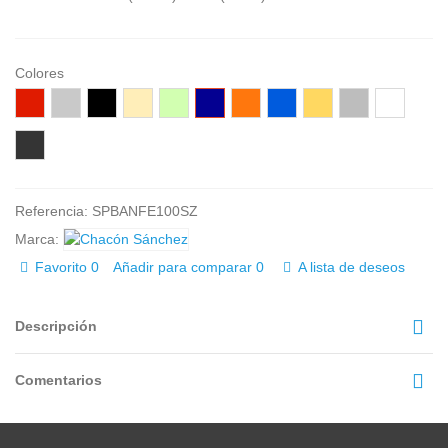
Colores
Rojo
Gris
Negro
Beige
Verde
Azúl
Naranja
Azúl
Amarillo
Gris
Blanco
agua
marino
Royal
oscuro
Wengué
Referencia:
SPBANFE100SZ
Marca:
Favorito
0
Añadir para comparar
0
A lista de deseos
Descripción
Comentarios