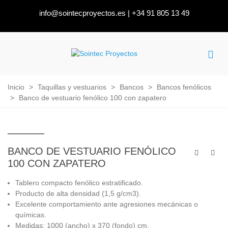
info@sointecproyectos.es
|
+34 91 805 13 49
Inicio
>
Taquillas y vestuarios
>
Bancos
>
Bancos fenólicos
>
Banco de vestuario fenólico 100 con zapatero
BANCO DE VESTUARIO FENÓLICO
100 CON ZAPATERO
Tablero compacto fenólico estratificado.
Producto de alta densidad (1,5 g/cm3).
Excelente comportamiento ante agresiones mecánicas o
químicas.
Medidas: 1000 (ancho) x 370 (fondo) cm.