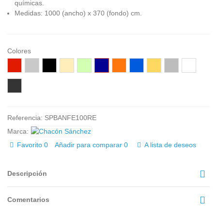
químicas.
Medidas: 1000 (ancho) x 370 (fondo) cm.
Colores
Rojo
Gris
Negro
Beige
Verde
Azúl
Naranja
Azúl
Amarillo
Gris
Blanco
agua
marino
Royal
oscuro
Wengué
Referencia:
SPBANFE100RE
Marca:
Favorito
0
Añadir para comparar
0
A lista de deseos
Descripción
Comentarios