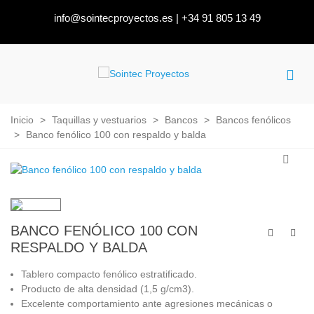
info@sointecproyectos.es
|
+34 91 805 13 49
Inicio
>
Taquillas y vestuarios
>
Bancos
>
Bancos fenólicos
>
Banco fenólico 100 con respaldo y balda
BANCO FENÓLICO 100 CON
RESPALDO Y BALDA
Tablero compacto fenólico estratificado.
Producto de alta densidad (1,5 g/cm3).
Excelente comportamiento ante agresiones mecánicas o