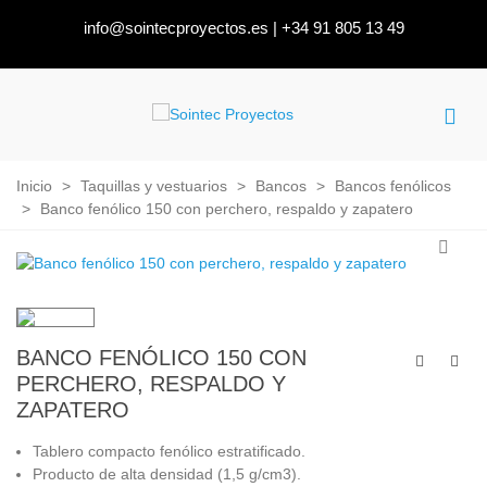
info@sointecproyectos.es
|
+34 91 805 13 49
Inicio
>
Taquillas y vestuarios
>
Bancos
>
Bancos fenólicos
>
Banco fenólico 150 con perchero, respaldo y zapatero
BANCO FENÓLICO 150 CON
PERCHERO, RESPALDO Y
ZAPATERO
Tablero compacto fenólico estratificado.
Producto de alta densidad (1,5 g/cm3).