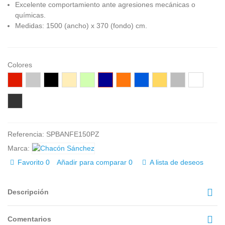
Excelente comportamiento ante agresiones mecánicas o
químicas.
Medidas: 1500 (ancho) x 370 (fondo) cm.
Colores
Rojo
Gris
Negro
Beige
Verde
Azúl
Naranja
Azúl
Amarillo
Gris
Blanco
agua
marino
Royal
oscuro
Wengué
Referencia:
SPBANFE150PZ
Marca:
Favorito
0
Añadir para comparar
0
A lista de deseos
Descripción
Comentarios