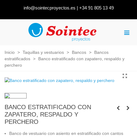
info@sointecproyectos.es
|
+34 91 805 13 49
Inicio
>
Taquillas y vestuarios
>
Bancos
>
Bancos
estratificados
>
Banco estratificado con zapatero, respaldo y
perchero
BANCO ESTRATIFICADO CON
ZAPATERO, RESPALDO Y
PERCHERO
Banco de vestuario con asiento en estratificado con cantos