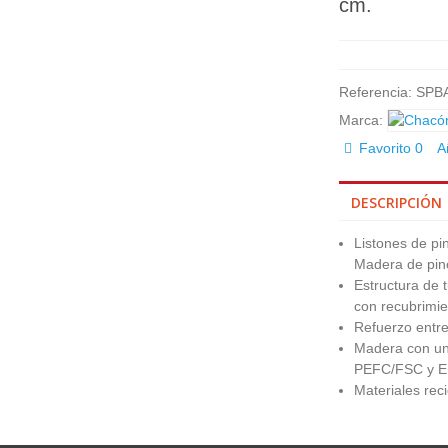
cm.
Referencia:
SPB
Marca:
Favorito
0
A
DESCRIPCIÓN
Listones de pi
Madera de pino
Estructura de 
con recubrimie
Refuerzo entr
Madera con un 
PEFC/FSC y E
Materiales reci