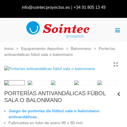
info@sointecproyectos.es
|
+34 91 805 13 49
Inicio
>
Equipamiento deportivo
>
Balonmano
>
Porterías
antivandálicas fúbol sala o balonmano
PORTERÍAS ANTIVANDÁLICAS FÚBOL
SALA O BALONMANO
Juego de porterías de fútbol sala o balonmano
antivandálicas.
Fabricadas en tubo de acero 80 x 80 mm.