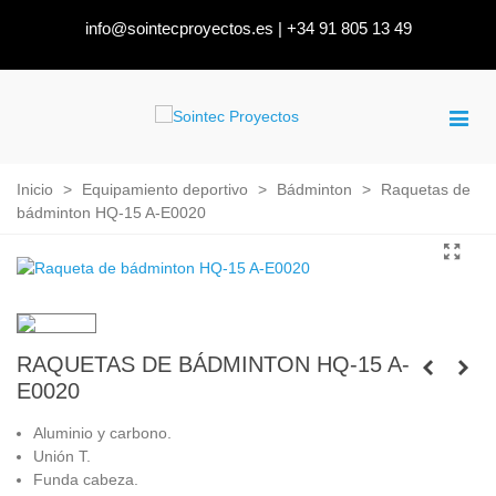
info@sointecproyectos.es
|
+34 91 805 13 49
Inicio
>
Equipamiento deportivo
>
Bádminton
>
Raquetas de
bádminton HQ-15 A-E0020
RAQUETAS DE BÁDMINTON HQ-15 A-
E0020
Aluminio y carbono.
Unión T.
Funda cabeza.