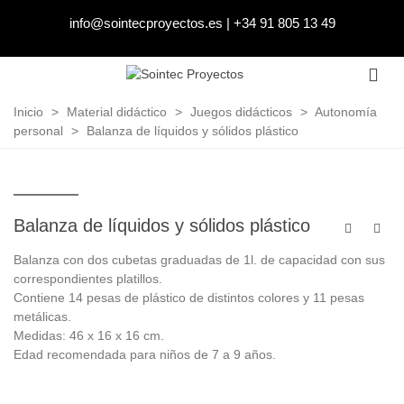
info@sointecproyectos.es
|
+34 91 805 13 49
Inicio
>
Material didáctico
>
Juegos didácticos
>
Autonomía
personal
>
Balanza de líquidos y sólidos plástico
Balanza de líquidos y sólidos plástico
Balanza con dos cubetas graduadas de 1l. de capacidad con sus
correspondientes platillos.
Contiene 14 pesas de plástico de distintos colores y 11 pesas
metálicas.
Medidas: 46 x 16 x 16 cm.
Edad recomendada para niños de 7 a 9 años.