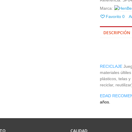
Referencia:
SP8
Marca:
Favorito
0
A
DESCRIPCIÓN
RECICLAJE
Jueg
materiales últil
plásticos, telas 
reciclar, reutiliza
EDAD RECOME
años.
TO
CALIDAD