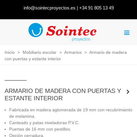
info@sointecproyectos.es
|
+34 91 805 13 49
Inicio
>
Mobiliario escolar
>
Armarios
>
Armario de madera
con puertas y estante interior
ARMARIO DE MADERA CON PUERTAS Y
ESTANTE INTERIOR
Fabricada en madera aglomerada de 19 mm con recubrimiento
de melamina.
Canteado y patas niveladoras P.V.C.
Puertas de 16 mm con pestillos.
Opción cerradura.