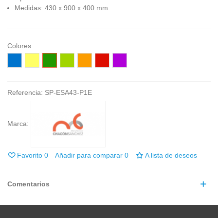
Medidas: 430 x 900 x 400 mm.
Colores
Azúl
Amarillo
Verde
Verde
Naranja
Rojo
Fucsia
U525
U129
oscuro
claro
U332
U321
U337
U628
U630
Referencia:
SP-ESA43-P1E
Marca:
Favorito
0
Añadir para comparar
0
A lista de deseos
Comentarios