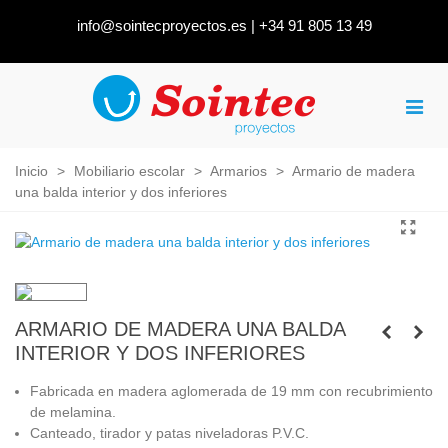
info@sointecproyectos.es
|
+34 91 805 13 49
Inicio
>
Mobiliario escolar
>
Armarios
>
Armario de madera
una balda interior y dos inferiores
ARMARIO DE MADERA UNA BALDA
INTERIOR Y DOS INFERIORES
Fabricada en madera aglomerada de 19 mm con recubrimiento
de melamina.
Canteado, tirador y patas niveladoras P.V.C.