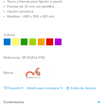
Tacos y herraje para fijación a pared.
Puertas de 16 mm con pestillos.
Opción cerradura.
Medidas: 1480 x 900 x 400 mm.
Colores
Azúl
Amarillo
Verde
Verde
Naranja
Rojo
Fucsia
U525
U129
oscuro
claro
U332
U321
U337
U628
U630
Referencia:
SP-ESA14-PSE
Marca:
Favorito
0
Añadir para comparar
0
A lista de deseos
Comentarios