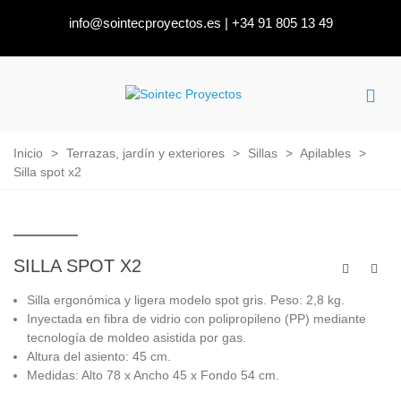
info@sointecproyectos.es
|
+34 91 805 13 49
Inicio
>
Terrazas, jardín y exteriores
>
Sillas
>
Apilables
>
Silla spot x2
SILLA SPOT X2
Silla ergonómica y ligera modelo spot gris. Peso: 2,8 kg.
Inyectada en fibra de vidrio con polipropileno (PP) mediante
tecnología de moldeo asistida por gas.
Altura del asiento: 45 cm.
Medidas: Alto 78 x Ancho 45 x Fondo 54 cm.