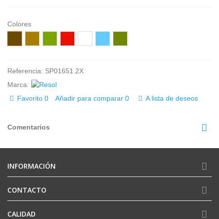
Colores
Chocolate
Arena
Verde
Rojo
Blanco
Azúl
Gris
oliva
retro
verdoso
Referencia:
SP01651.2X
Marca:
Favorito
0
Añadir para comparar
0
A lista de deseos
Comentarios
INFORMACIÓN
CONTACTO
CALIDAD