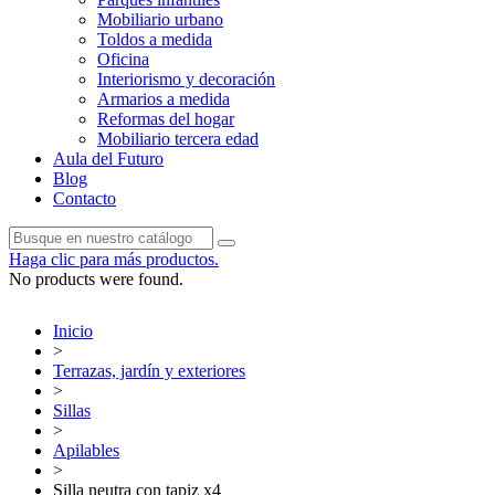
Mobiliario urbano
Toldos a medida
Oficina
Interiorismo y decoración
Armarios a medida
Reformas del hogar
Mobiliario tercera edad
Aula del Futuro
Blog
Contacto
Haga clic para más productos.
No products were found.
Inicio
>
Terrazas, jardín y exteriores
>
Sillas
>
Apilables
>
Silla neutra con tapiz x4