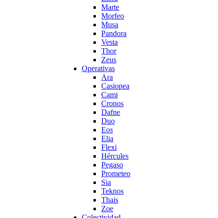
Marte
Morfeo
Musa
Pandora
Vesta
Thor
Zeus
Operativas
Ara
Casiopea
Cami
Cronos
Dafne
Duo
Eos
Elia
Flexi
Hércules
Pegaso
Prometeo
Sia
Teknos
Thais
Zoe
Colectividad