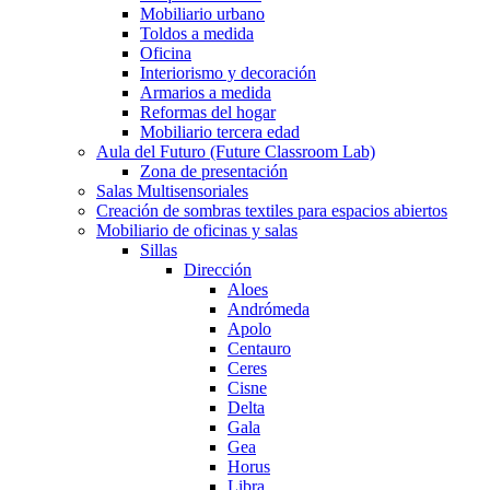
Mobiliario urbano
Toldos a medida
Oficina
Interiorismo y decoración
Armarios a medida
Reformas del hogar
Mobiliario tercera edad
Aula del Futuro (Future Classroom Lab)
Zona de presentación
Salas Multisensoriales
Creación de sombras textiles para espacios abiertos
Mobiliario de oficinas y salas
Sillas
Dirección
Aloes
Andrómeda
Apolo
Centauro
Ceres
Cisne
Delta
Gala
Gea
Horus
Libra