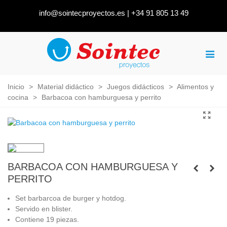
info@sointecproyectos.es
|
+34 91 805 13 49
Inicio
>
Material didáctico
>
Juegos didácticos
>
Alimentos y
cocina
>
Barbacoa con hamburguesa y perrito
BARBACOA CON HAMBURGUESA Y
PERRITO
Set barbarcoa de burger y hotdog.
Servido en blister.
Contiene 19 piezas.