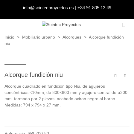
info@sointecproyectos.es
|
+34 91 805 13 49
Inicio
>
Mobiliario urbano
>
Alcorques
>
Alcorque fundición
niu
Alcorque fundición niu
Alcorque cuadrado en fundición tipo Niu, de agujeros
concéntricos <10mm, de 800×800 mm y agujero central de ø300
mm. formado por 2 piezas, acabado oxiron negro al horno.
Medidas: 794 x 794 x 27 mm.
Referencia:
SPI-700-80