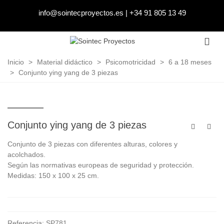
info@sointecproyectos.es
|
+34 91 805 13 49
Inicio
>
Material didáctico
>
Psicomotricidad
>
6 a 18 meses
>
Conjunto ying yang de 3 piezas
Conjunto ying yang de 3 piezas
Conjunto de 3 piezas con diferentes alturas, colores y
acolchados.
Según las normativas europeas de seguridad y protección.
Medidas: 150 x 100 x 25 cm.
Referencia:
SP781