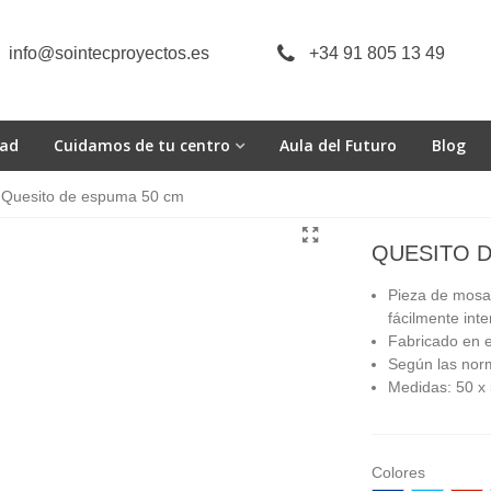
info@sointecproyectos.es
+34 91 805 13 49
dad
Cuidamos de tu centro
Aula del Futuro
Blog
Quesito de espuma 50 cm
QUESITO D
Pieza de mosai
fácilmente int
Fabricado en 
Según las norm
Medidas: 50 x 
Colores