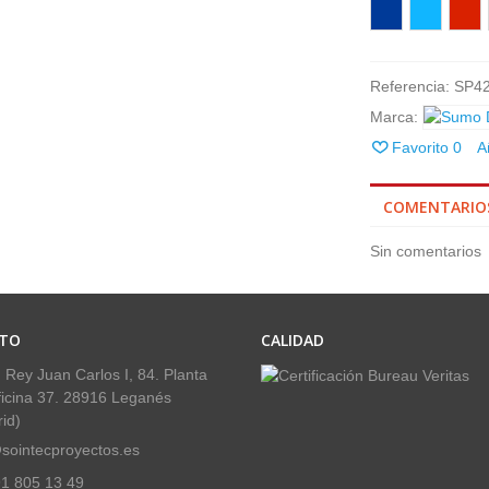
Azúl
Celeste
Rojo
Referencia:
SP4
Marca:
Favorito
0
A
COMENTARIO
Sin comentarios
TO
CALIDAD
 Rey Juan Carlos I, 84. Planta
ficina 37. 28916 Leganés
id)
sointecproyectos.es
1 805 13 49