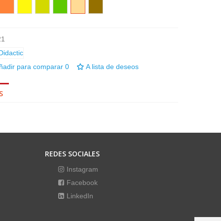
Naranja
Amarillo
Pistacho
Verde
Crema
Marrón
21
ñadir para comparar
0
A lista de deseos
S
REDES SOCIALES
Instagram
Facebook
LinkedIn