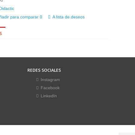
08
ñadir para comparar
0
A lista de deseos
S
REDES SOCIALES
Instagram
Facebook
LinkedIn