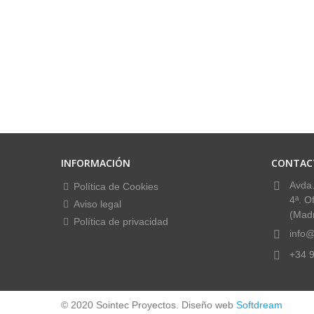
INFORMACIÓN
CONTAC
Avda.
Política de Cookies
4ª. O
Aviso legal
(Madr
Política de privacidad
info@
+34 9
© 2020 Sointec Proyectos. Diseño web
Softdream