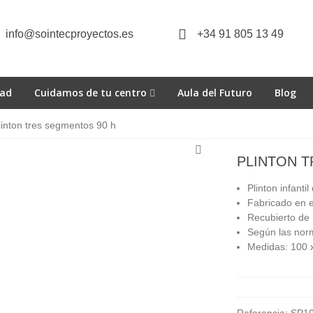
info@sointecproyectos.es
+34 91 805 13 49
dad
Cuidamos de tu centro
Aula del Futuro
Blog
linton tres segmentos 90 h
PLINTON T
Plinton infanti
Fabricado en 
Recubierto de 
Según las norm
Medidas: 100 x