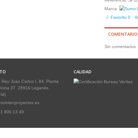
Referencia:
SP1
Marca:
Favorito
0
A
COMENTARIO
Sin comentarios
TO
CALIDAD
 Rey Juan Carlos I, 84. Planta
ficina 37. 28916 Leganés
id)
sointecproyectos.es
1 805 13 49