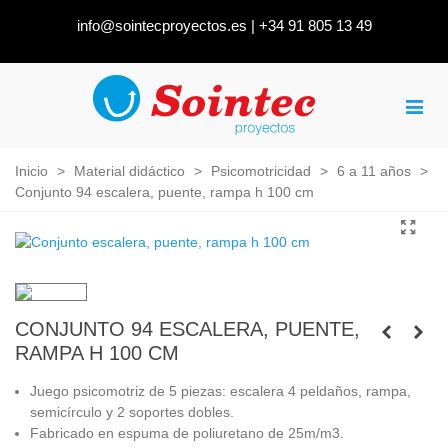
info@sointecproyectos.es
|
+34 91 805 13 49
Inicio
>
Material didáctico
>
Psicomotricidad
>
6 a 11 años
>
Conjunto 94 escalera, puente, rampa h 100 cm
CONJUNTO 94 ESCALERA, PUENTE,
RAMPA H 100 CM
Juego psicomotriz de 5 piezas: escalera 4 peldaños, rampa,
semicírculo y 2 soportes dobles.
Fabricado en espuma de poliuretano de 25m/m3.