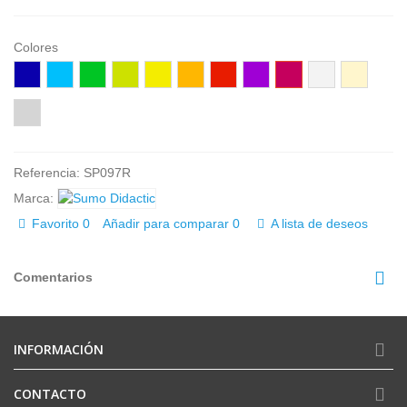
Colores
Azúl
Celeste
Verde
Pistacho
Amarillo
Naranja
Rojo
Lila
Fucsia
Blanco
Marfil
Gris
Referencia:
SP097R
Marca:
Favorito
0
Añadir para comparar
0
A lista de deseos
Comentarios
INFORMACIÓN
CONTACTO