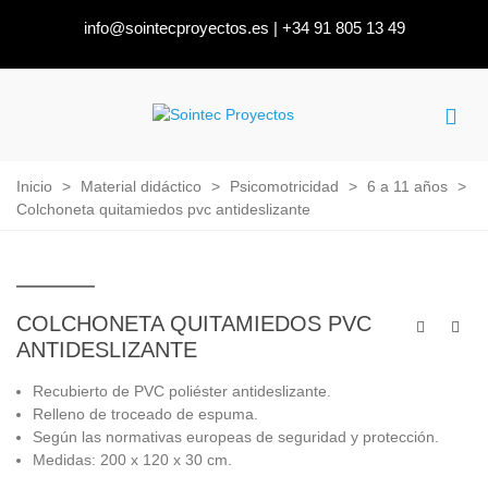
info@sointecproyectos.es
|
+34 91 805 13 49
Inicio
>
Material didáctico
>
Psicomotricidad
>
6 a 11 años
>
Colchoneta quitamiedos pvc antideslizante
COLCHONETA QUITAMIEDOS PVC
ANTIDESLIZANTE
Recubierto de PVC poliéster antideslizante.
Relleno de troceado de espuma.
Según las normativas europeas de seguridad y protección.
Medidas: 200 x 120 x 30 cm.