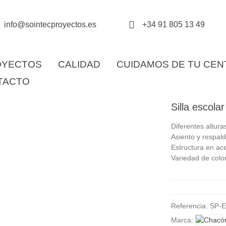
info@sointecproyectos.es
+34 91 805 13 49
OYECTOS
CALIDAD
CUIDAMOS DE TU CE
TACTO
Silla escola
Diferentes altura
Asiento y respald
Estructura en ac
Variedad de colo
Referencia:
SP-
Marca: