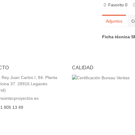
Favorito
0
Adjuntos
C
Ficha técnica 
CTO
CALIDAD
 Rey Juan Carlos I, 84. Planta
ficina 37. 28916 Leganés
id)
sointecproyectos.es
1 805 13 49