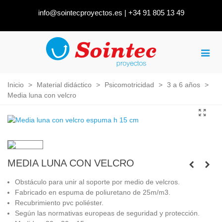
info@sointecproyectos.es
|
+34 91 805 13 49
Inicio
>
Material didáctico
>
Psicomotricidad
>
3 a 6 años
>
Media luna con velcro
MEDIA LUNA CON VELCRO
Obstáculo para unir al soporte por medio de velcros.
Fabricado en espuma de poliuretano de 25m/m3.
Recubrimiento pvc poliéster.
Según las normativas europeas de seguridad y protección.