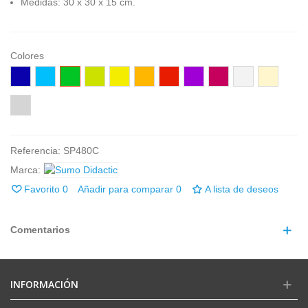
Medidas: 30 x 30 x 15 cm.
Colores
Azúl
Celeste
Verde
Pistacho
Amarillo
Naranja
Rojo
Lila
Fucsia
Blanco
Marfil
Gris
Referencia:
SP480C
Marca:
Favorito
0
Añadir para comparar
0
A lista de deseos
Comentarios
INFORMACIÓN