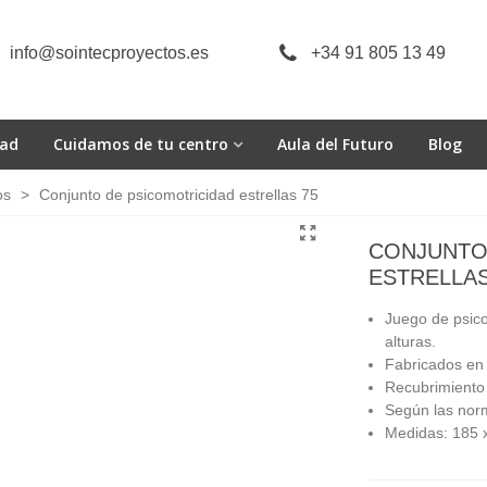
info@sointecproyectos.es
+34 91 805 13 49
dad
Cuidamos de tu centro
Aula del Futuro
Blog
os
>
Conjunto de psicomotricidad estrellas 75
CONJUNTO
ESTRELLAS
Juego de psico
alturas.
Fabricados en
Recubrimiento 
Según las norm
Medidas: 185 