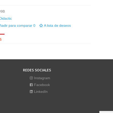
99B
ñadir para comparar
0
A lista de deseos
S
REDES SOCIALES
Instagram
Facebook
LinkedIn