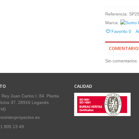
Referencia:
SP2
Marca:
Favorito
0
A
COMENTARIO
Sin comentarios
TO
CALIDAD
 Rey Juan Carlos I, 84. Planta
ficina 37. 28916 Leganés
id)
sointecproyectos.es
1 805 13 49