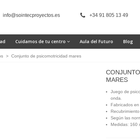
info@sointecproyectos.es
+34 91 805 13 49
dad
Cuidamos de tu centro
Aula del Futuro
Blog
os
>
Conjunto de psicomotricidad mares
CONJUNTO
MARES
Juego de psic
onda.
Fabricados en
Recubrimiento t
Según las norm
Medidas: 160 