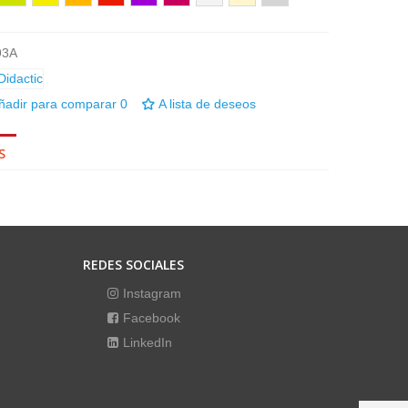
93A
ñadir para comparar
0
A lista de deseos
S
REDES SOCIALES
Instagram
Facebook
LinkedIn