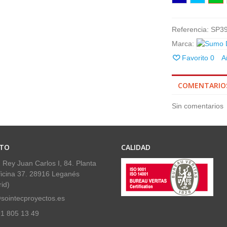
Referencia:
SP3
Marca:
Favorito
0
A
COMENTARIO
Sin comentarios
TO
CALIDAD
 Rey Juan Carlos I, 84. Planta
ficina 37. 28916 Leganés
id)
sointecproyectos.es
1 805 13 49