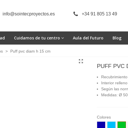
info@sointecproyectos.es
+34 91 805 13 49
dad
Cuidamos de tu centro
Aula del Futuro
Blog
os
>
Puff pvc diam h 15 cm
PUFF PVC 
Recubrimiento 
Interior relle
Según las norm
Medidas:
Ø 50
Colores
Azúl
Celeste
Verde