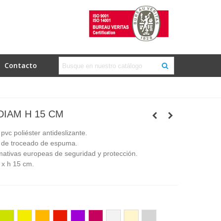
Contacto
DIAM H 15 CM
pvc poliéster antideslizante.
no de troceado de espuma.
ativas europeas de seguridad y protección.
 x h 15 cm.
Pistacho
Amarillo
Naranja
Rojo
Lila
Fucsia
Blanco
Marfil
Gris