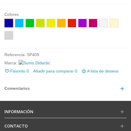
Colores
Azúl
Celeste
Verde
Pistacho
Amarillo
Naranja
Rojo
Lila
Fucsia
Blanco
Marfil
Gris
Referencia:
SP409
Marca:
Favorito
0
Añadir para comparar
0
A lista de deseos
Comentarios
INFORMACIÓN
CONTACTO