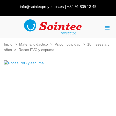
info@sointecproyectos.es
|
+34 91 805 13 49
Inicio
>
Material didáctico
>
Psicomotricidad
>
18 meses a 3
años
>
Rocas PVC y espuma